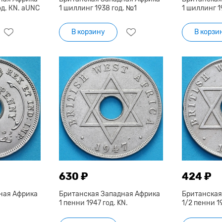
од. КN. aUNC
1 шиллинг 1938 год. №1
1 шиллинг 1
В корзину
В корзи
630 ₽
424 ₽
ная Африка
Британская Западная Африка
Британская
.
1 пенни 1947 год. KN.
1/2 пенни 19