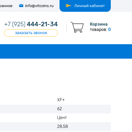
ранное
info@vitcoins.ru
Личный кабинет
+7 (925)
444-21-34
Корзина
товаров:
0
заказать звонок
XF+
62
Цент
28,58