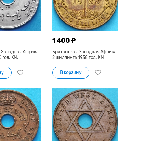
1 400 ₽
 Западная Африка
Британская Западная Африка
 год. KN.
2 шиллинга 1938 год. КN
ну
В корзину