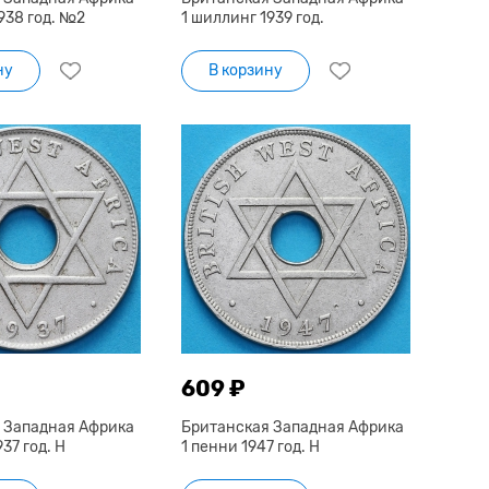
938 год. №2
1 шиллинг 1939 год.
ну
В корзину
609 ₽
 Западная Африка
Британская Западная Африка
37 год. Н
1 пенни 1947 год. H