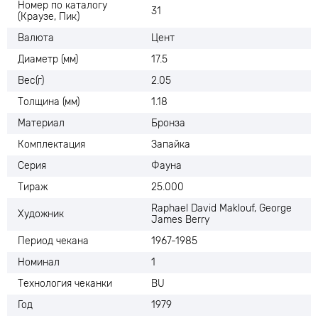
Номер по каталогу
31
(Краузе, Пик)
Валюта
Цент
Диаметр (мм)
17.5
Вес(г)
2.05
Толщина (мм)
1.18
Материал
Бронза
Комплектация
Запайка
Серия
Фауна
Тираж
25.000
Raphael David Maklouf, George
Художник
James Berry
Период чекана
1967-1985
Номинал
1
Технология чеканки
BU
Год
1979