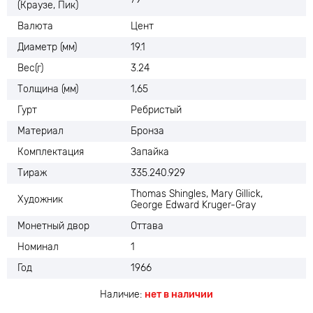
(Краузе, Пик)
Валюта
Цент
Диаметр (мм)
19.1
Вес(г)
3.24
Толщина (мм)
1,65
Гурт
Ребристый
Материал
Бронза
Комплектация
Запайка
Тираж
335.240.929
Thomas Shingles, Mary Gillick,
Художник
George Edward Kruger-Gray
Монетный двор
Оттава
Номинал
1
Год
1966
Наличие:
нет в наличии