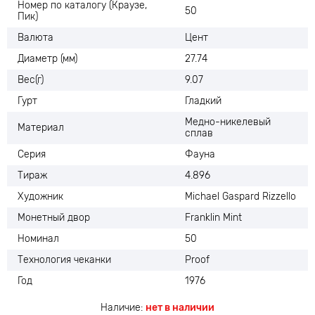
Номер по каталогу (Краузе,
50
Пик)
Валюта
Цент
Диаметр (мм)
27.74
Вес(г)
9.07
Гурт
Гладкий
Медно-никелевый
Материал
сплав
Серия
Фауна
Тираж
4.896
Художник
Michael Gaspard Rizzello
Монетный двор
Franklin Mint
Номинал
50
Технология чеканки
Proof
Год
1976
Наличие:
нет в наличии