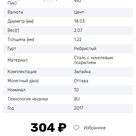
492
Пик)
Валюта
Цент
Диаметр (мм)
18.03
Вес(г)
2.07
Толщина (мм)
1,22
Гурт
Ребристый
Сталь с никелевым
Материал
покрытием
Комплектация
Запайка
Монетный двор
Оттава
Номинал
10
Технология чеканки
BU
Год
2017
304 ₽
Избранное