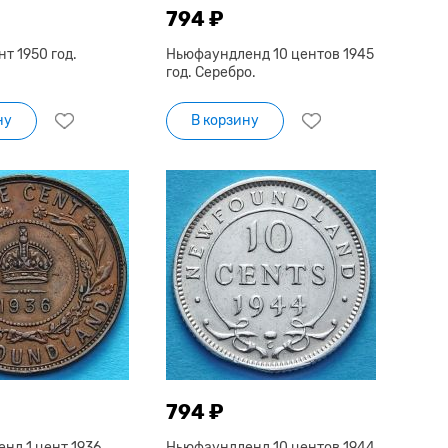
794 ₽
нт 1950 год.
Ньюфаундленд 10 центов 1945
год. Серебро.
ну
В корзину
794 ₽
нд 1 цент 1936
Ньюфаундленд 10 центов 1944