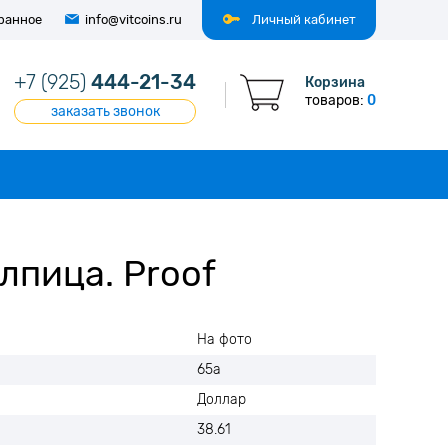
ранное
info@vitcoins.ru
Личный кабинет
+7 (925)
444-21-34
Корзина
товаров:
0
заказать звонок
лпица. Proof
На фото
65а
Доллар
38.61