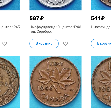
587 ₽
541 ₽
центов 1943
Ньюфаундленд 10 центов 1946
Ньюфаундлен
год. Серебро.
В корзину
В корзи