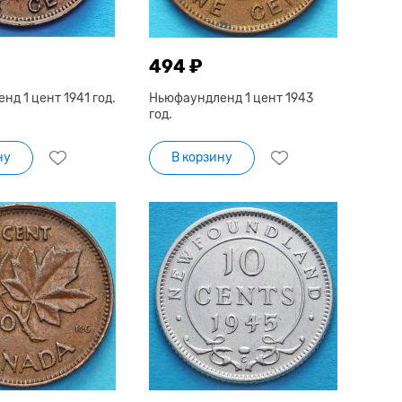
494 ₽
д 1 цент 1941 год.
Ньюфаундленд 1 цент 1943
год.
ну
В корзину