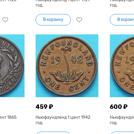
год.
год.
В корзину
В корзи
459 ₽
600 ₽
ент 1865
Ньюфаундленд 1 цент 1942
Ньюфаундле
год.
год.