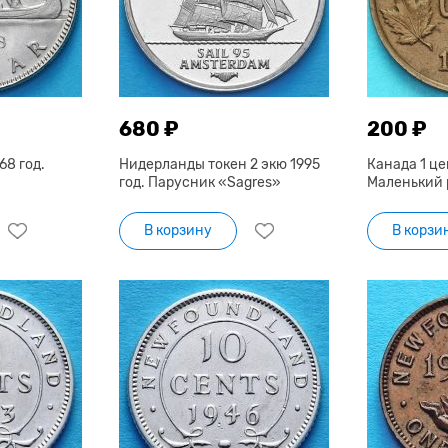
680 ₽
200 ₽
68 год.
Нидерланды токен 2 экю 1995
Канада 1 це
год. Парусник «Sagres»
Маленький 
В корзину
В корзи