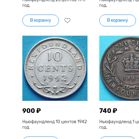
год.
год.
В корзину
В корзину
900 ₽
740 ₽
Ньюфаундленд 10 центов 1942
Ньюфаундленд 1 ц
год
год.