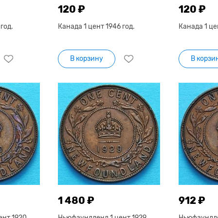
120 ₽
120 ₽
год.
Канада 1 цент 1946 год.
Канада 1 це
В корзину
В корзи
1 480 ₽
912 ₽
ент 1920
Ньюфаундленд 1 цент 1929
Ньюфаундле