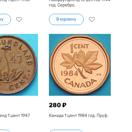
год. Серебро.
ну
В корзину
280 ₽
нд 1 цент 1947
Канада 1 цент 1984 год. Пруф.