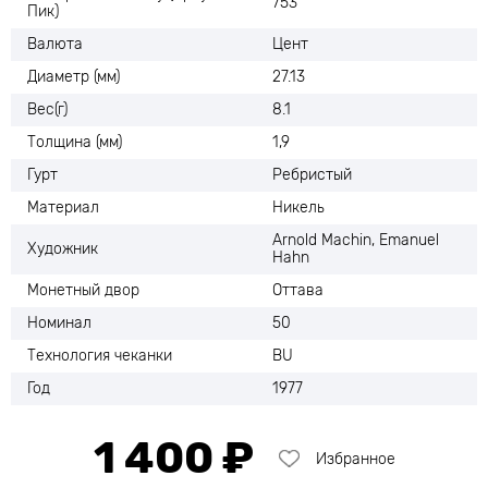
753
Пик)
Валюта
Цент
Диаметр (мм)
27.13
Вес(г)
8.1
Толщина (мм)
1,9
Гурт
Ребристый
Материал
Никель
Arnold Machin, Emanuel
Художник
Hahn
Монетный двор
Оттава
Номинал
50
Технология чеканки
BU
Год
1977
1 400 ₽
Избранное