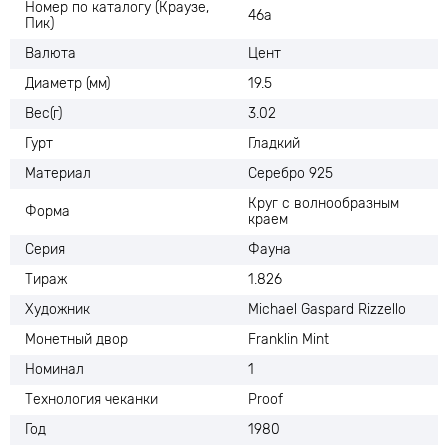
Номер по каталогу (Краузе,
46а
Пик)
Валюта
Цент
Диаметр (мм)
19.5
Вес(г)
3.02
Гурт
Гладкий
Материал
Серебро 925
Круг с волнообразным
Форма
краем
Серия
Фауна
Тираж
1.826
Художник
Michael Gaspard Rizzello
Монетный двор
Franklin Mint
Номинал
1
Технология чеканки
Proof
Год
1980