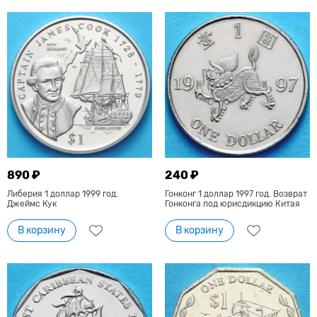
890 ₽
240 ₽
Либерия 1 доллар 1999 год.
Гонконг 1 доллар 1997 год. Возврат
Джеймс Кук
Гонконга под юрисдикцию Китая
В корзину
В корзину