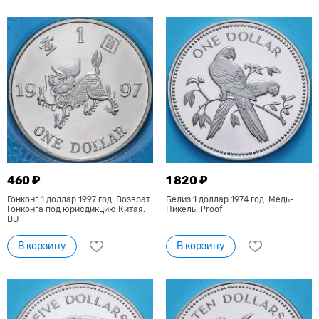
460 ₽
1 820 ₽
Гонконг 1 доллар 1997 год. Возврат
Белиз 1 доллар 1974 год. Медь-
Гонконга под юрисдикцию Китая.
Никель. Proof
BU
В корзину
В корзину