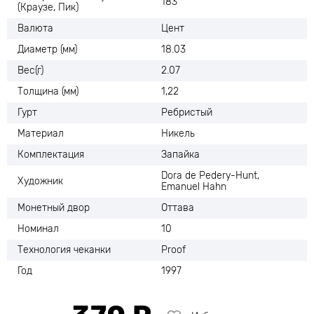
183
(Краузе, Пик)
Валюта
Цент
Диаметр (мм)
18.03
Вес(г)
2.07
Толщина (мм)
1,22
Гурт
Ребристый
Материал
Никель
Комплектация
Запайка
Dora de Pedery-Hunt,
Художник
Emanuel Hahn
Монетный двор
Оттава
Номинал
10
Технология чеканки
Proof
Год
1997