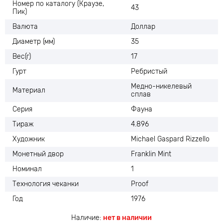
Номер по каталогу (Краузе,
43
Пик)
Валюта
Доллар
Диаметр (мм)
35
Вес(г)
17
Гурт
Ребристый
Медно-никелевый
Материал
сплав
Серия
Фауна
Тираж
4.896
Художник
Michael Gaspard Rizzello
Монетный двор
Franklin Mint
Номинал
1
Технология чеканки
Proof
Год
1976
Наличие:
нет в наличии