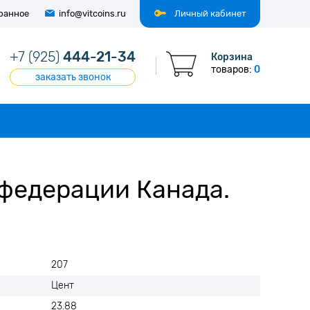
ранное
info@vitcoins.ru
Личный кабинет
+7 (925)
444-21-34
Корзина
товаров:
0
заказать звонок
нфедерации Канада.
207
Цент
23.88