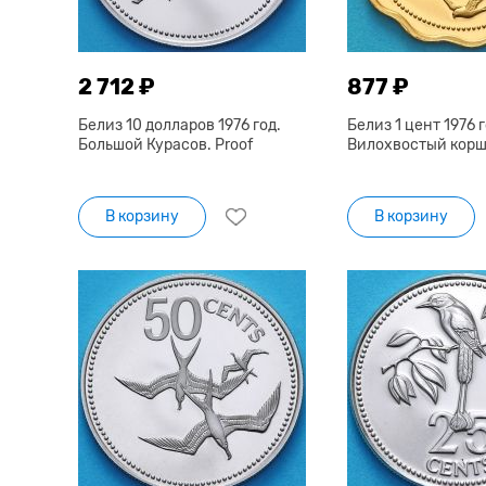
2 712 ₽
877 ₽
Белиз 10 долларов 1976 год.
Белиз 1 цент 1976 г
Большой Курасов. Proof
Вилохвостый коршу
В корзину
В корзину