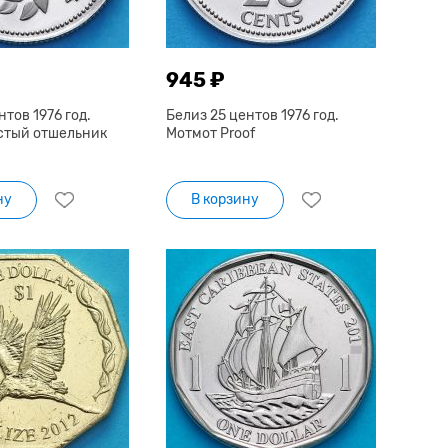
945 ₽
нтов 1976 год.
Белиз 25 центов 1976 год.
стый отшельник
Мотмот Proof
ну
В корзину