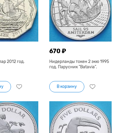
670 ₽
лар 2012 год.
Нидерланды токен 2 экю 1995
год. Парусник "Batavia".
ну
В корзину