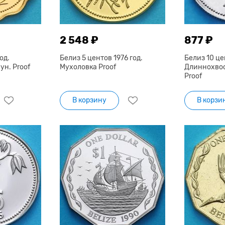
2 548 ₽
877 ₽
од.
Белиз 5 центов 1976 год.
Белиз 10 це
н. Proof
Мухоловка Proof
Длиннохво
Proof
В корзину
В корзи