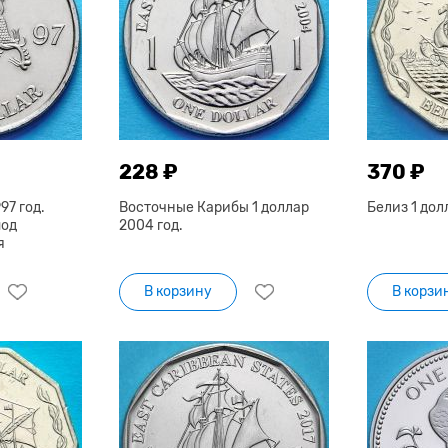
228 ₽
370 ₽
97 год.
Восточные Карибы 1 доллар
Белиз 1 дол
под
2004 год.
я
В корзину
В корзи