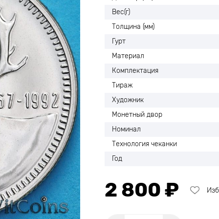
Вес(г)
Толщина (мм)
Гурт
Материал
Комплектация
Тираж
Художник
Монетный двор
Номинал
Технология чеканки
Год
2 800 ₽
Изб