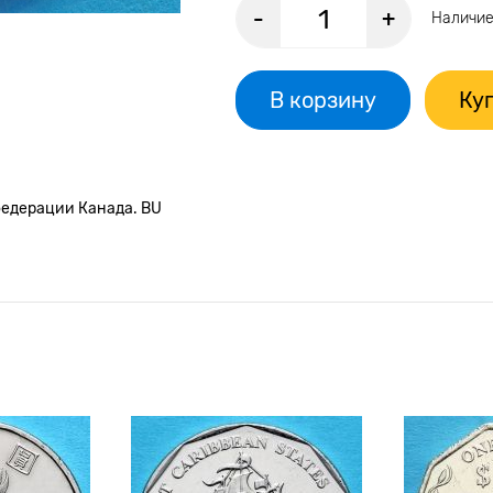
-
+
Наличие
В корзину
Куп
нфедерации Канада. BU