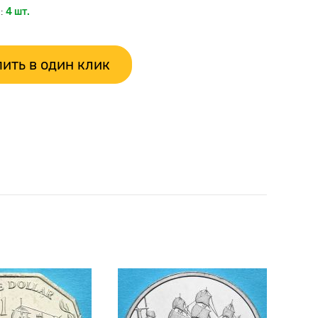
:
4 шт.
ить в один клик