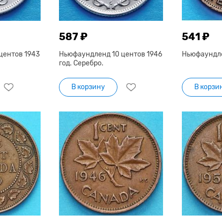
587 ₽
541 ₽
центов 1943
Ньюфаундленд 10 центов 1946
Ньюфаундлен
год. Серебро.
В корзину
В корзи