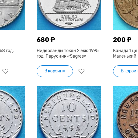
680 ₽
200 ₽
68 год.
Нидерланды токен 2 экю 1995
Канада 1 це
год. Парусник «Sagres»
Маленький 
В корзину
В корзи