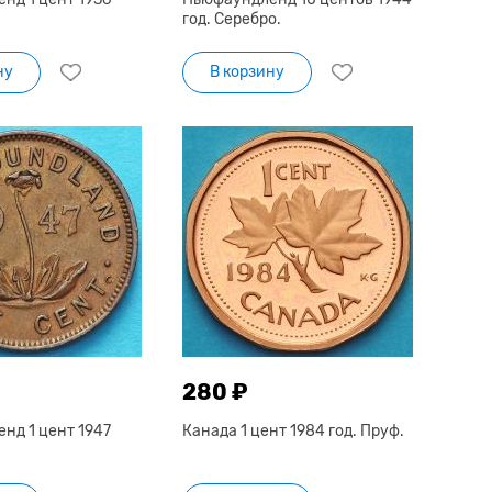
год. Серебро.
ну
В корзину
280 ₽
нд 1 цент 1947
Канада 1 цент 1984 год. Пруф.