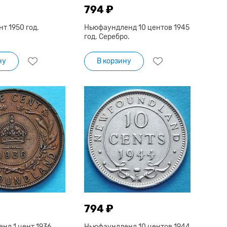
794 ₽
нт 1950 год.
Ньюфаундленд 10 центов 1945
год. Серебро.
ну
В корзину
794 ₽
нд 1 цент 1936
Ньюфаундленд 10 центов 1944