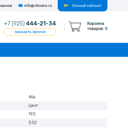
ранное
info@vitcoins.ru
Личный кабинет
+7 (925)
444-21-34
Корзина
товаров:
0
заказать звонок
46а
Цент
19.5
3.02