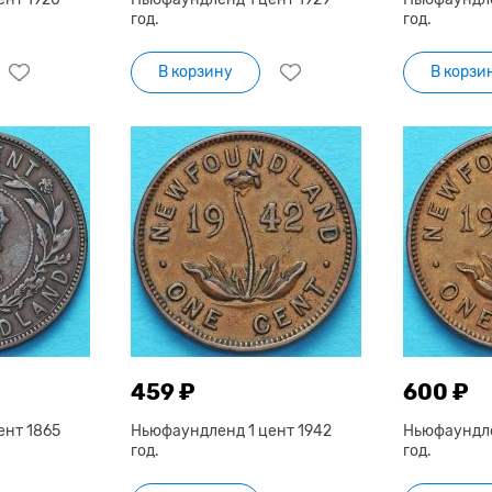
год.
год.
В корзину
В корзи
459 ₽
600 ₽
ент 1865
Ньюфаундленд 1 цент 1942
Ньюфаундле
год.
год.