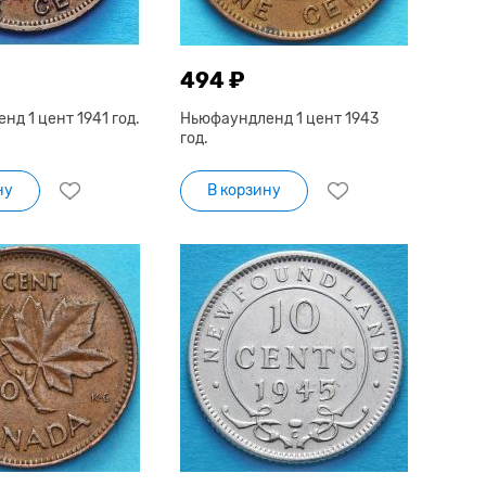
494 ₽
д 1 цент 1941 год.
Ньюфаундленд 1 цент 1943
год.
ну
В корзину