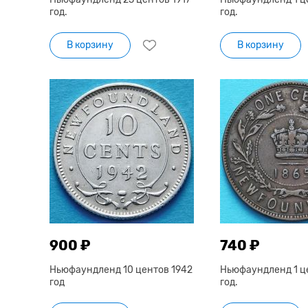
год.
год.
В корзину
В корзину
900 ₽
740 ₽
Ньюфаундленд 10 центов 1942
Ньюфаундленд 1 ц
год
год.