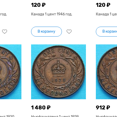
120 ₽
120 ₽
год.
Канада 1 цент 1946 год.
Канада 1 це
В корзину
В корзи
1 480 ₽
912 ₽
ент 1920
Ньюфаундленд 1 цент 1929
Ньюфаундле