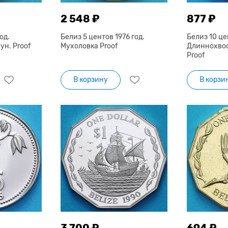
2 548 ₽
877 ₽
од.
Белиз 5 центов 1976 год.
Белиз 10 це
н. Proof
Мухоловка Proof
Длиннохво
Proof
В корзину
В корзи
3 700 ₽
694 ₽