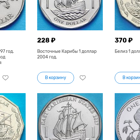
228 ₽
370 ₽
97 год.
Восточные Карибы 1 доллар
Белиз 1 дол
под
2004 год.
я
В корзину
В корзи