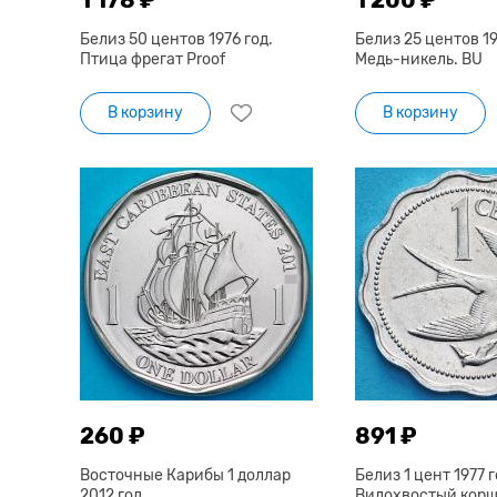
Белиз 50 центов 1976 год.
Белиз 25 центов 19
Птица фрегат Proof
Медь-никель. BU
В корзину
В корзину
260 ₽
891 ₽
Восточные Карибы 1 доллар
Белиз 1 цент 1977 г
2012 год.
Вилохвостый корш