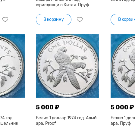
юрисдикцию Китая. Пруф
В корзину
В корзи
5 000 ₽
5 000 ₽
74 год.
Белиз 1 доллар 1974 год. Алый
Белиз 1 дол
тшельник
ара. Proof
ара. Пруф