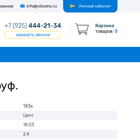
ранное
info@vitcoins.ru
Личный кабинет
+7 (925)
444-21-34
Корзина
товаров:
0
заказать звонок
руф.
183а
Цент
18.03
2.4