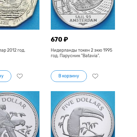
670 ₽
лар 2012 год.
Нидерланды токен 2 экю 1995
год. Парусник "Batavia".
ну
В корзину