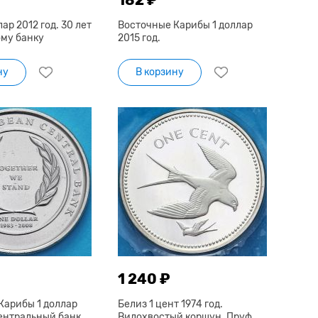
ар 2012 год. 30 лет
Восточные Карибы 1 доллар
му банку
2015 год.
ну
В корзину
1 240 ₽
Карибы 1 доллар
Белиз 1 цент 1974 год.
Центральный банк
Вилохвостый коршун. Пруф