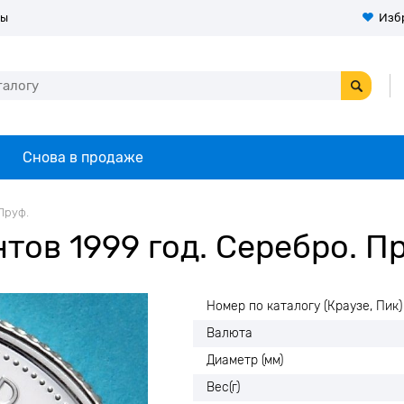
ты
Изб
Снова в продаже
 Пруф.
тов 1999 год. Серебро. П
Номер по каталогу (Краузе, Пик)
Валюта
Диаметр (мм)
Вес(г)