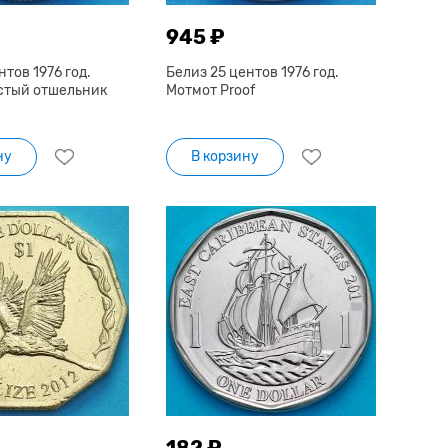
945 ₽
нтов 1976 год.
Белиз 25 центов 1976 год.
стый отшельник
Мотмот Proof
ну
В корзину
182 ₽