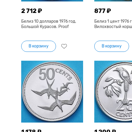
2 712 ₽
877 ₽
Белиз 10 долларов 1976 год.
Белиз 1 цент 1976 г
Большой Курасов. Proof
Вилохвостый коршу
В корзину
В корзину
1 178 ₽
1 200 ₽