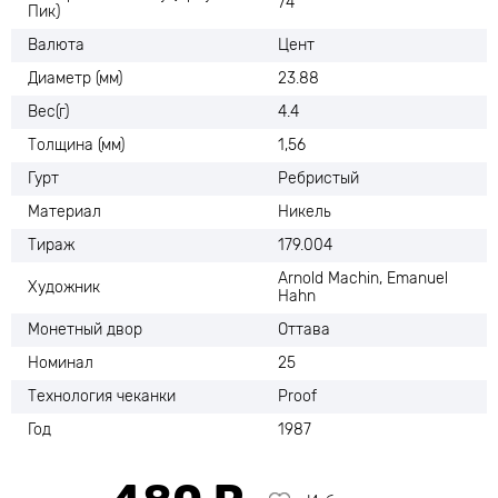
74
Пик)
Валюта
Цент
Диаметр (мм)
23.88
Вес(г)
4.4
Толщина (мм)
1,56
Гурт
Ребристый
Материал
Никель
Тираж
179.004
Arnold Machin, Emanuel
Художник
Hahn
Монетный двор
Оттава
Номинал
25
Технология чеканки
Proof
Год
1987