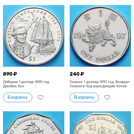
890 ₽
240 ₽
Либерия 1 доллар 1999 год.
Гонконг 1 доллар 1997 год. Возврат
Джеймс Кук
Гонконга под юрисдикцию Китая
В корзину
В корзину