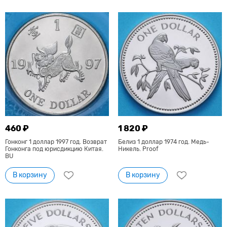
460 ₽
1 820 ₽
Гонконг 1 доллар 1997 год. Возврат
Белиз 1 доллар 1974 год. Медь-
Гонконга под юрисдикцию Китая.
Никель. Proof
BU
В корзину
В корзину