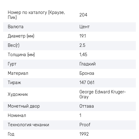
Номер по каталогу (Краузе,
204
Пик)
Валюта
Цент
Диаметр (мм)
19.1
Вес(г)
2.5
Толщина (мм)
1,45
Гурт
Гладкий
Материал
Бронза
Тираж
147 061
George Edward Kruger-
Художник
Gray
Монетный двор
Оттава
Номинал
1
Технология чеканки
Proof
Год
1992