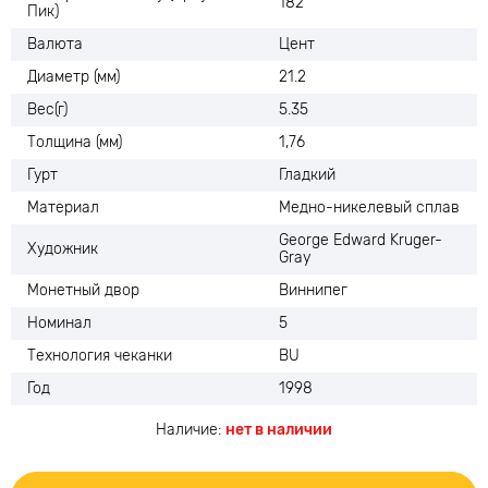
182
Пик)
Валюта
Цент
Диаметр (мм)
21.2
Вес(г)
5.35
Толщина (мм)
1,76
Гурт
Гладкий
Материал
Медно-никелевый сплав
George Edward Kruger-
Художник
Gray
Монетный двор
Виннипег
Номинал
5
Технология чеканки
BU
Год
1998
Наличие:
нет в наличии