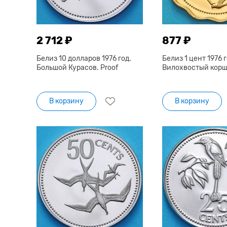
2 712 ₽
877 ₽
Белиз 10 долларов 1976 год.
Белиз 1 цент 1976 г
Большой Курасов. Proof
Вилохвостый коршу
В корзину
В корзину