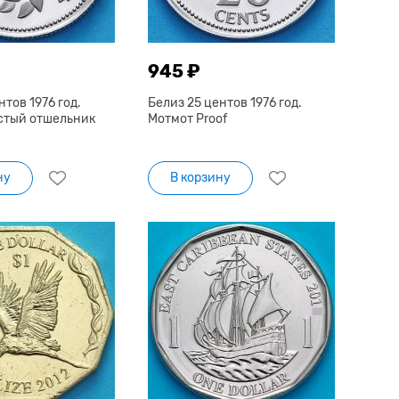
945 ₽
нтов 1976 год.
Белиз 25 центов 1976 год.
стый отшельник
Мотмот Proof
ну
В корзину