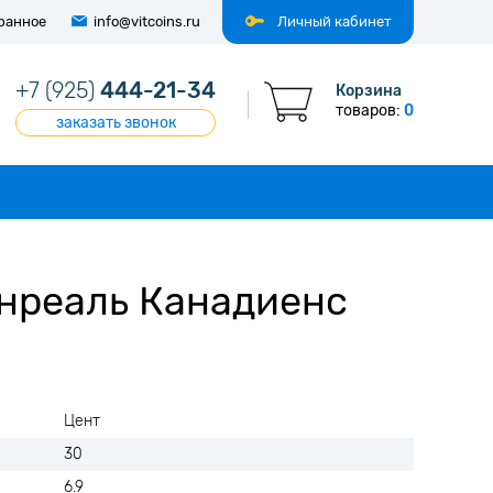
ранное
info@vitcoins.ru
Личный кабинет
+7 (925)
444-21-34
Корзина
товаров:
0
заказать звонок
онреаль Канадиенс
Цент
30
6.9