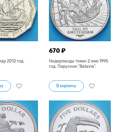
670 ₽
лар 2012 год.
Нидерланды токен 2 экю 1995
год. Парусник "Batavia".
ну
В корзину