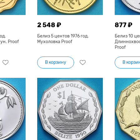
2 548 ₽
877 ₽
од.
Белиз 5 центов 1976 год.
Белиз 10 це
н. Proof
Мухоловка Proof
Длиннохво
Proof
В корзину
В корзи