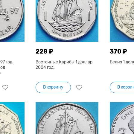
228 ₽
370 ₽
97 год.
Восточные Карибы 1 доллар
Белиз 1 дол
под
2004 год.
я
В корзину
В корзи