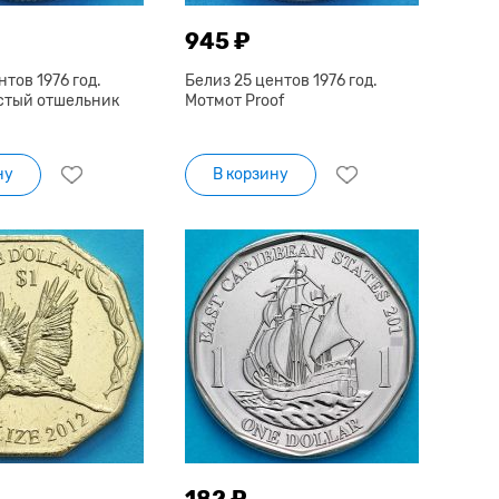
945 ₽
нтов 1976 год.
Белиз 25 центов 1976 год.
стый отшельник
Мотмот Proof
ну
В корзину
182 ₽