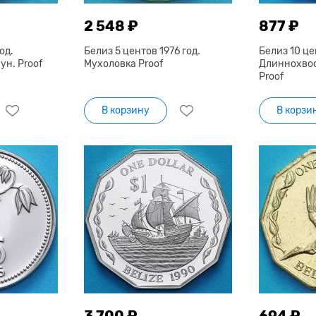
2 548 ₽
877 ₽
од.
Белиз 5 центов 1976 год.
Белиз 10 це
н. Proof
Мухоловка Proof
Длиннохво
Proof
В корзину
В корзи
3 700 ₽
694 ₽