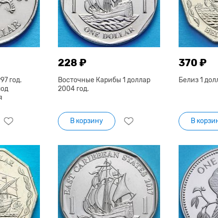
228 ₽
370 ₽
97 год.
Восточные Карибы 1 доллар
Белиз 1 дол
под
2004 год.
я
В корзину
В корзи