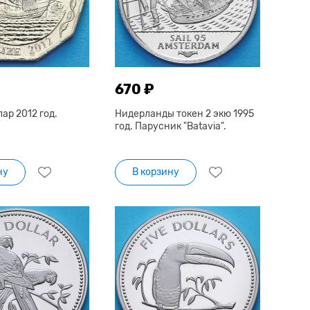
670 ₽
лар 2012 год.
Нидерланды токен 2 экю 1995
год. Парусник "Batavia".
ну
В корзину