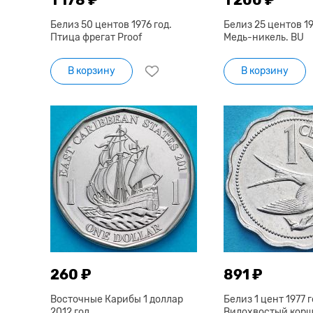
Белиз 50 центов 1976 год.
Белиз 25 центов 19
Птица фрегат Proof
Медь-никель. BU
В корзину
В корзину
260 ₽
891 ₽
Восточные Карибы 1 доллар
Белиз 1 цент 1977 г
2012 год.
Вилохвостый корш