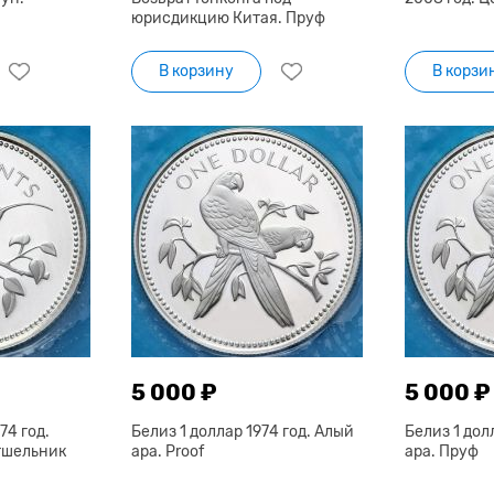
юрисдикцию Китая. Пруф
В корзину
В корзи
5 000 ₽
5 000 ₽
74 год.
Белиз 1 доллар 1974 год. Алый
Белиз 1 дол
тшельник
ара. Proof
ара. Пруф