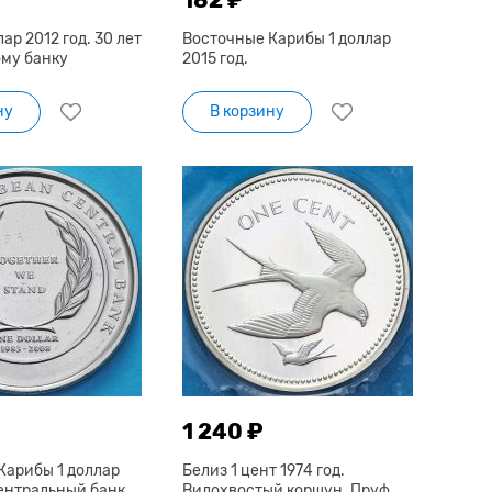
ар 2012 год. 30 лет
Восточные Карибы 1 доллар
му банку
2015 год.
ну
В корзину
1 240 ₽
Карибы 1 доллар
Белиз 1 цент 1974 год.
Центральный банк
Вилохвостый коршун. Пруф