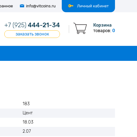
ранное
info@vitcoins.ru
Личный кабинет
+7 (925)
444-21-34
Корзина
товаров:
0
заказать звонок
183
Цент
18.03
2.07