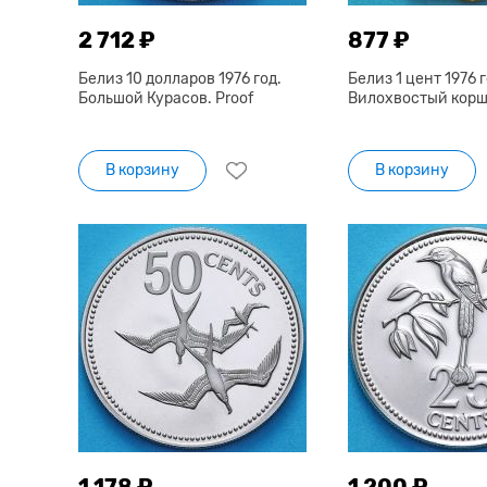
2 712 ₽
877 ₽
Белиз 10 долларов 1976 год.
Белиз 1 цент 1976 г
Большой Курасов. Proof
Вилохвостый коршу
В корзину
В корзину
1 178 ₽
1 200 ₽