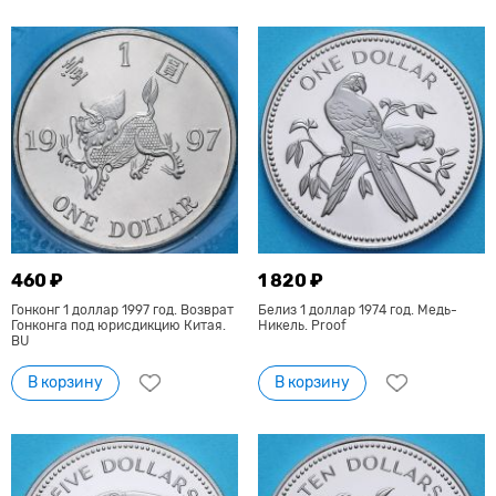
460 ₽
1 820 ₽
Гонконг 1 доллар 1997 год. Возврат
Белиз 1 доллар 1974 год. Медь-
Гонконга под юрисдикцию Китая.
Никель. Proof
BU
В корзину
В корзину