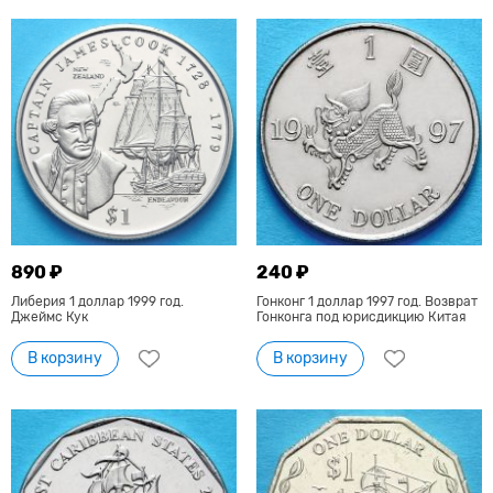
890 ₽
240 ₽
Либерия 1 доллар 1999 год.
Гонконг 1 доллар 1997 год. Возврат
Джеймс Кук
Гонконга под юрисдикцию Китая
В корзину
В корзину