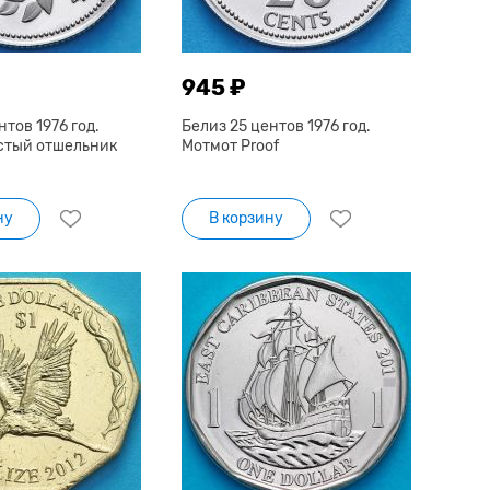
945 ₽
нтов 1976 год.
Белиз 25 центов 1976 год.
стый отшельник
Мотмот Proof
ну
В корзину