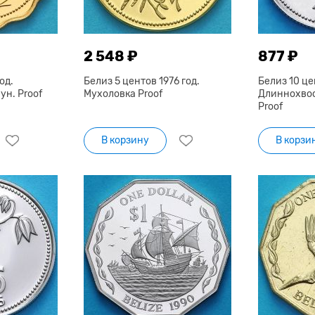
2 548 ₽
877 ₽
од.
Белиз 5 центов 1976 год.
Белиз 10 це
н. Proof
Мухоловка Proof
Длиннохво
Proof
В корзину
В корзи