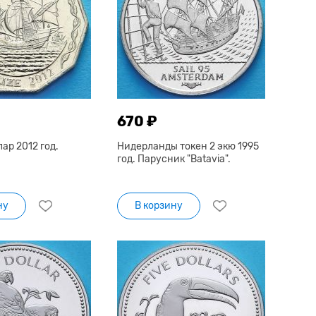
670 ₽
лар 2012 год.
Нидерланды токен 2 экю 1995
год. Парусник "Batavia".
ну
В корзину