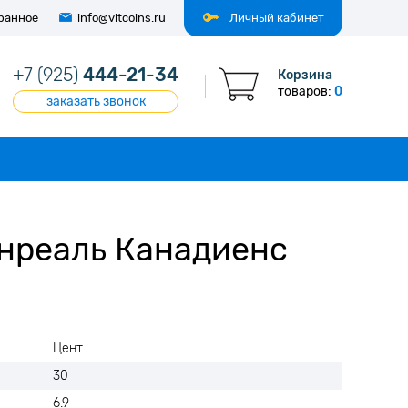
ранное
info@vitcoins.ru
Личный кабинет
+7 (925)
444-21-34
Корзина
товаров:
0
заказать звонок
онреаль Канадиенс
Цент
30
6.9