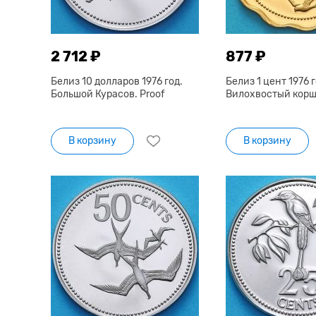
2 712 ₽
877 ₽
Белиз 10 долларов 1976 год.
Белиз 1 цент 1976 г
Большой Курасов. Proof
Вилохвостый коршу
В корзину
В корзину