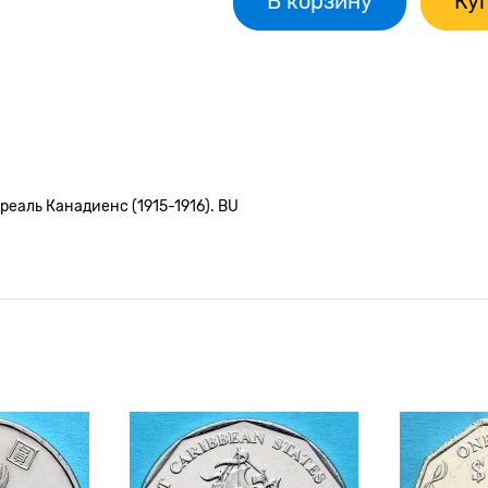
В корзину
Куп
реаль Канадиенс (1915-1916). BU