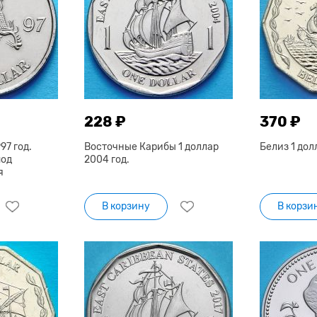
228 ₽
370 ₽
97 год.
Восточные Карибы 1 доллар
Белиз 1 дол
под
2004 год.
я
В корзину
В корзи