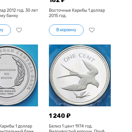
ар 2012 год. 30 лет
Восточные Карибы 1 доллар
му банку
2015 год.
ну
В корзину
1 240 ₽
Карибы 1 доллар
Белиз 1 цент 1974 год.
Центральный банк
Вилохвостый коршун. Пруф