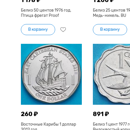
Белиз 50 центов 1976 год.
Белиз 25 центов 19
Птица фрегат Proof
Медь-никель. BU
В корзину
В корзину
260 ₽
891 ₽
Восточные Карибы 1 доллар
Белиз 1 цент 1977 г
2012 год.
Вилохвостый корш