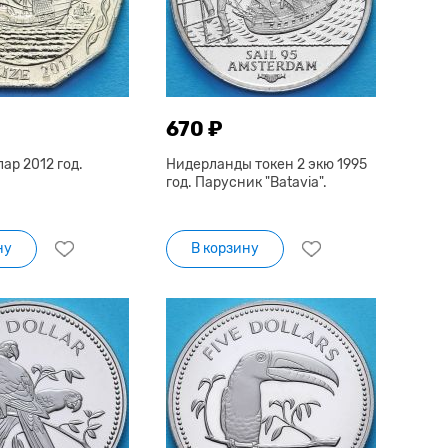
670 ₽
лар 2012 год.
Нидерланды токен 2 экю 1995
год. Парусник "Batavia".
ну
В корзину