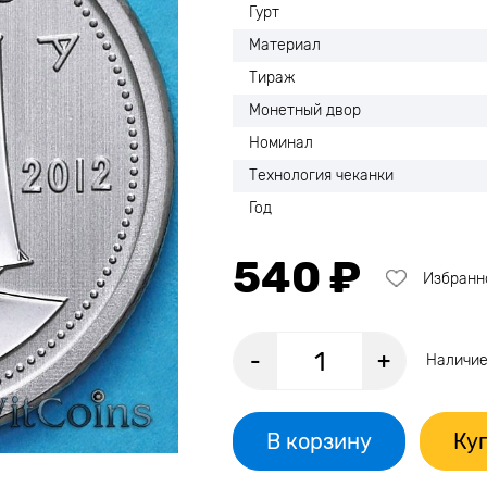
Гурт
Материал
Тираж
Монетный двор
Номинал
Технология чеканки
Год
540 ₽
Избранн
-
+
Наличие
В корзину
Куп