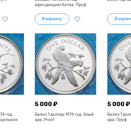
юрисдикцию Китая. Пруф
В корзину
В корзи
5 000 ₽
5 000 ₽
74 год.
Белиз 1 доллар 1974 год. Алый
Белиз 1 дол
тшельник
ара. Proof
ара. Пруф