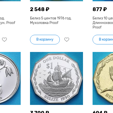
2 548 ₽
877 ₽
од.
Белиз 5 центов 1976 год.
Белиз 10 це
н. Proof
Мухоловка Proof
Длиннохво
Proof
В корзину
В корзи
3 700 ₽
694 ₽