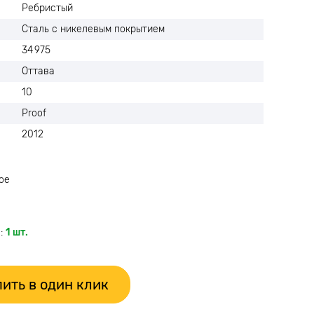
Ребристый
Сталь с никелевым покрытием
34 975
Оттава
10
Proof
2012
ое
:
1 шт.
ить в один клик