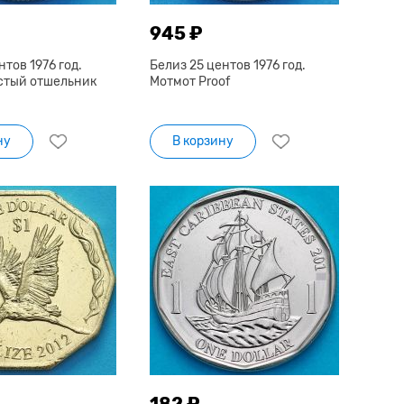
945 ₽
нтов 1976 год.
Белиз 25 центов 1976 год.
стый отшельник
Мотмот Proof
ну
В корзину
182 ₽