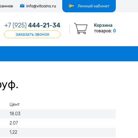
ранное
info@vitcoins.ru
Личный кабинет
+7 (925)
444-21-34
Корзина
товаров:
0
заказать звонок
руф.
Цент
18.03
2.07
1,22