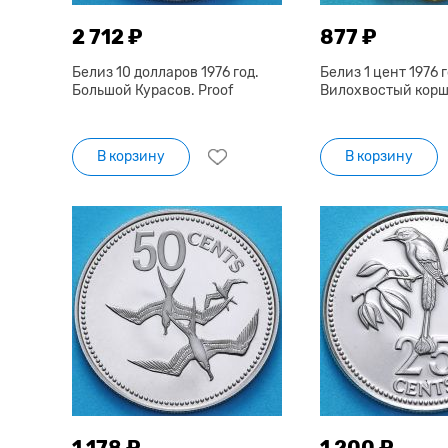
2 712 ₽
877 ₽
Белиз 10 долларов 1976 год.
Белиз 1 цент 1976 г
Большой Курасов. Proof
Вилохвостый коршу
В корзину
В корзину
1 178 ₽
1 200 ₽