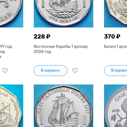
228 ₽
370 ₽
97 год.
Восточные Карибы 1 доллар
Белиз 1 дол
под
2004 год.
я
В корзину
В корзи