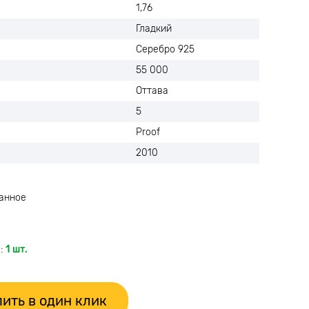
1,76
Гладкий
Серебро 925
55 000
Оттава
5
Proof
2010
анное
:
1 шт.
ить в один клик