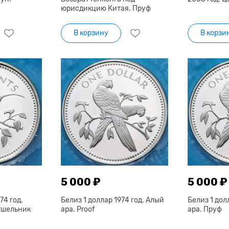
юрисдикцию Китая. Пруф
В корзину
В корзи
5 000 ₽
5 000 ₽
74 год.
Белиз 1 доллар 1974 год. Алый
Белиз 1 дол
тшельник
ара. Proof
ара. Пруф