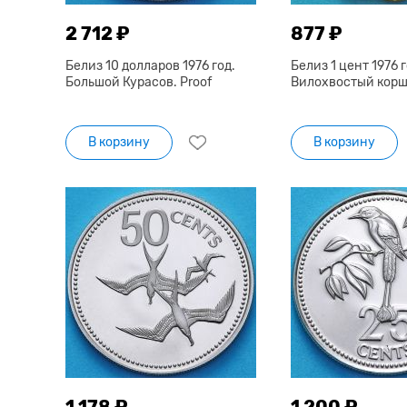
2 712 ₽
877 ₽
Белиз 10 долларов 1976 год.
Белиз 1 цент 1976 г
Большой Курасов. Proof
Вилохвостый коршу
В корзину
В корзину
1 178 ₽
1 200 ₽