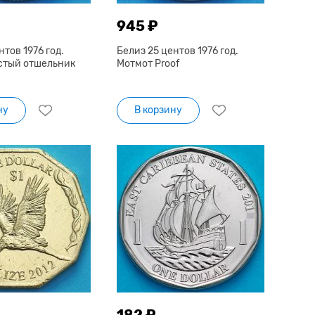
945 ₽
нтов 1976 год.
Белиз 25 центов 1976 год.
стый отшельник
Мотмот Proof
ну
В корзину
182 ₽