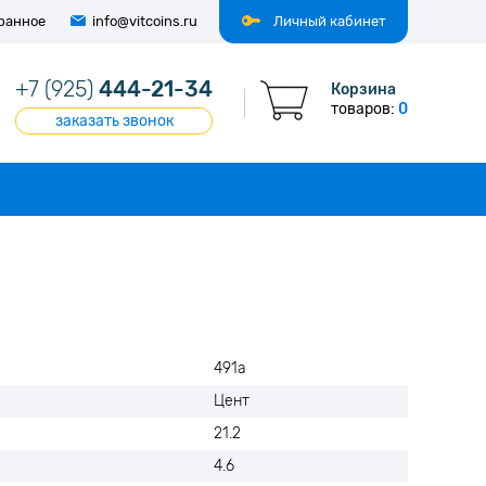
ранное
info@vitcoins.ru
Личный кабинет
+7 (925)
444-21-34
Корзина
товаров:
0
заказать звонок
491a
Цент
21.2
4.6