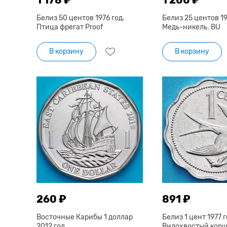
Белиз 50 центов 1976 год.
Белиз 25 центов 19
Птица фрегат Proof
Медь-никель. BU
В корзину
В корзину
260 ₽
891 ₽
Восточные Карибы 1 доллар
Белиз 1 цент 1977 г
2012 год.
Вилохвостый корш