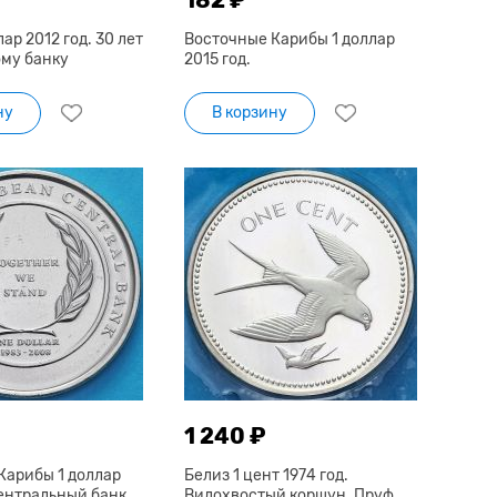
ар 2012 год. 30 лет
Восточные Карибы 1 доллар
му банку
2015 год.
ну
В корзину
1 240 ₽
Карибы 1 доллар
Белиз 1 цент 1974 год.
Центральный банк
Вилохвостый коршун. Пруф