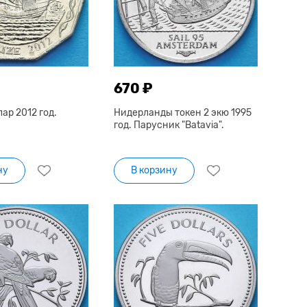
670 ₽
лар 2012 год.
Нидерланды токен 2 экю 1995
год. Парусник "Batavia".
ну
В корзину