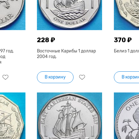
228 ₽
370 ₽
97 год.
Восточные Карибы 1 доллар
Белиз 1 дол
под
2004 год.
я
В корзину
В корзи