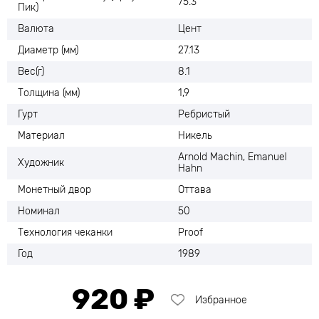
75.3
Пик)
Валюта
Цент
Диаметр (мм)
27.13
Вес(г)
8.1
Толщина (мм)
1,9
Гурт
Ребристый
Материал
Никель
Arnold Machin, Emanuel
Художник
Hahn
Монетный двор
Оттава
Номинал
50
Технология чеканки
Proof
Год
1989
920 ₽
Избранное