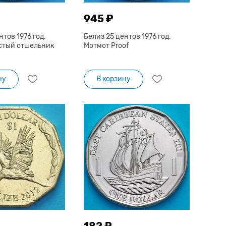
945 ₽
нтов 1976 год.
Белиз 25 центов 1976 год.
стый отшельник
Мотмот Proof
ну
В корзину
182 ₽