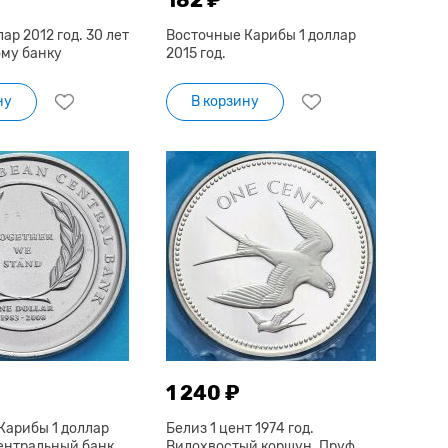
ар 2012 год. 30 лет
Восточные Карибы 1 доллар
му банку
2015 год.
ну
В корзину
1 240 ₽
Карибы 1 доллар
Белиз 1 цент 1974 год.
Центральный банк
Вилохвостый коршун. Пруф