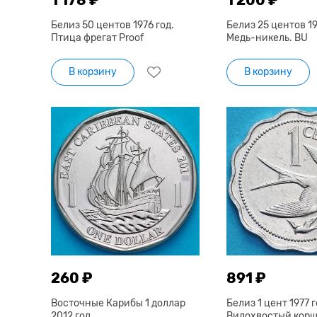
Белиз 50 центов 1976 год.
Белиз 25 центов 19
Птица фрегат Proof
Медь-никель. BU
В корзину
В корзину
260 ₽
891 ₽
Восточные Карибы 1 доллар
Белиз 1 цент 1977 г
2012 год.
Вилохвостый корш