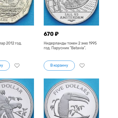
670 ₽
лар 2012 год.
Нидерланды токен 2 экю 1995
год. Парусник "Batavia".
ну
В корзину