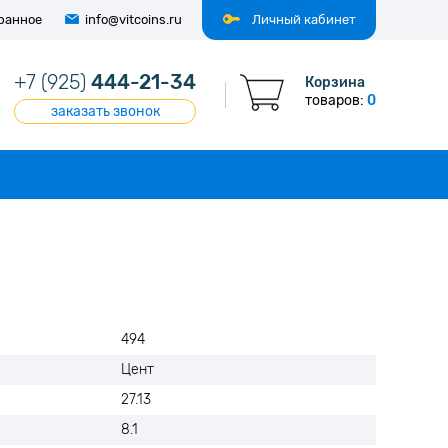
ранное
info@vitcoins.ru
Личный кабинет
+7 (925)
444-21-34
Корзина
товаров:
0
заказать звонок
494
Цент
27.13
8.1