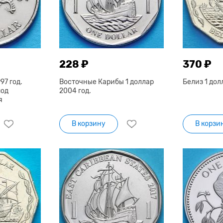
228 ₽
370 ₽
97 год.
Восточные Карибы 1 доллар
Белиз 1 дол
под
2004 год.
я
В корзину
В корзи