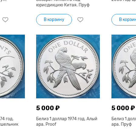
юрисдикцию Китая. Пруф
В корзину
В корзи
5 000 ₽
5 000 ₽
74 год.
Белиз 1 доллар 1974 год. Алый
Белиз 1 дол
тшельник
ара. Proof
ара. Пруф