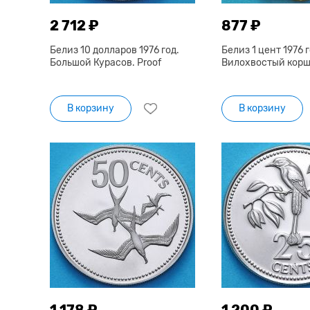
2 712 ₽
877 ₽
Белиз 10 долларов 1976 год.
Белиз 1 цент 1976 г
Большой Курасов. Proof
Вилохвостый коршу
В корзину
В корзину
1 178 ₽
1 200 ₽