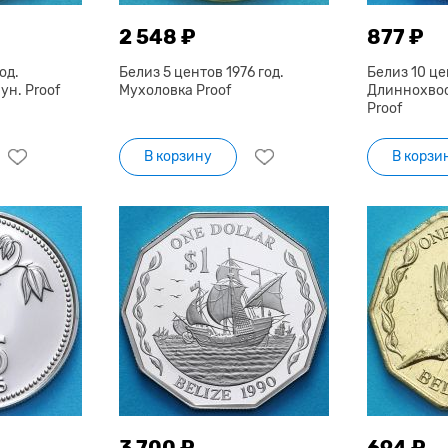
2 548 ₽
877 ₽
од.
Белиз 5 центов 1976 год.
Белиз 10 це
н. Proof
Мухоловка Proof
Длиннохво
Proof
В корзину
В корзи
3 700 ₽
694 ₽