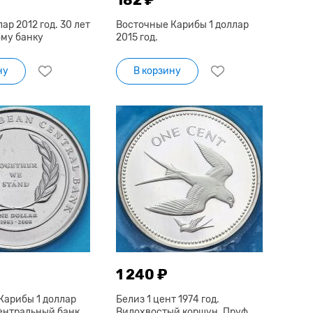
ар 2012 год. 30 лет
Восточные Карибы 1 доллар
му банку
2015 год.
ну
В корзину
1 240 ₽
Карибы 1 доллар
Белиз 1 цент 1974 год.
Центральный банк
Вилохвостый коршун. Пруф