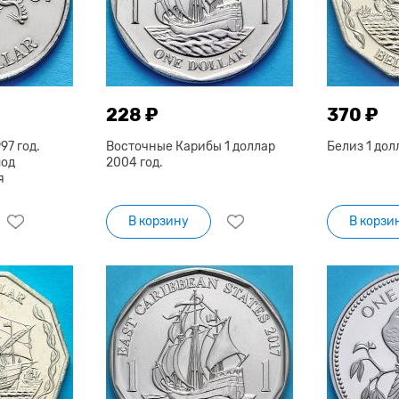
228 ₽
370 ₽
97 год.
Восточные Карибы 1 доллар
Белиз 1 дол
под
2004 год.
я
В корзину
В корзи