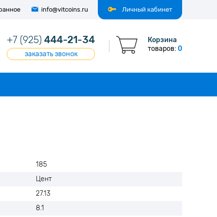
ранное
info@vitcoins.ru
Личный кабинет
+7 (925)
444-21-34
Корзина
товаров:
0
заказать звонок
185
Цент
27.13
8.1