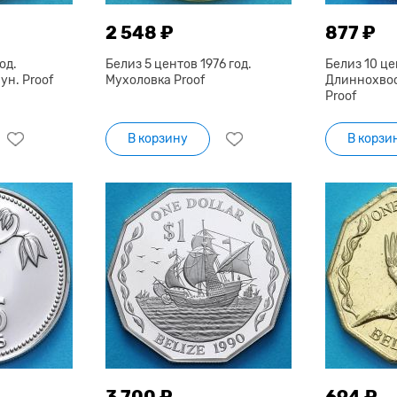
2 548 ₽
877 ₽
од.
Белиз 5 центов 1976 год.
Белиз 10 це
н. Proof
Мухоловка Proof
Длиннохво
Proof
В корзину
В корзи
3 700 ₽
694 ₽