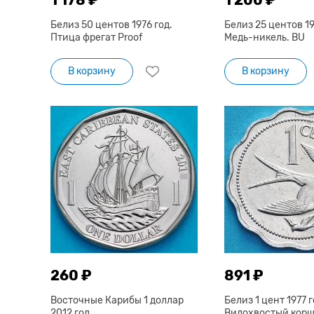
Белиз 50 центов 1976 год.
Белиз 25 центов 19
Птица фрегат Proof
Медь-никель. BU
В корзину
В корзину
260 ₽
891 ₽
Восточные Карибы 1 доллар
Белиз 1 цент 1977 г
2012 год.
Вилохвостый корш