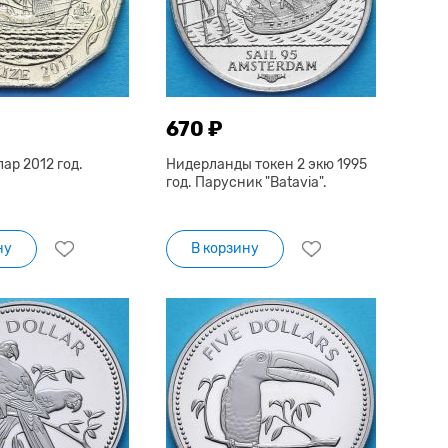
670 ₽
лар 2012 год.
Нидерланды токен 2 экю 1995
год. Парусник "Batavia".
ну
В корзину