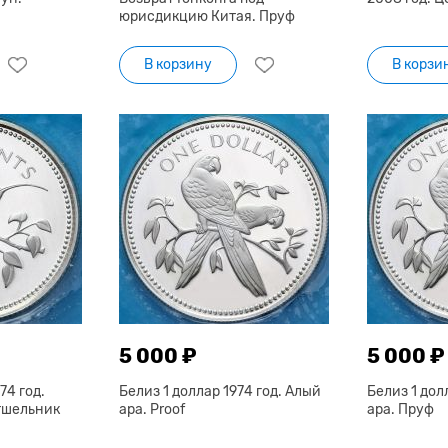
юрисдикцию Китая. Пруф
В корзину
В корзи
5 000 ₽
5 000 ₽
74 год.
Белиз 1 доллар 1974 год. Алый
Белиз 1 дол
тшельник
ара. Proof
ара. Пруф