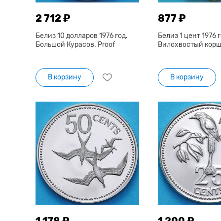
2 712 ₽
877 ₽
Белиз 10 долларов 1976 год.
Белиз 1 цент 1976 г
Большой Курасов. Proof
Вилохвостый коршу
В корзину
В корзину
1 178 ₽
1 200 ₽