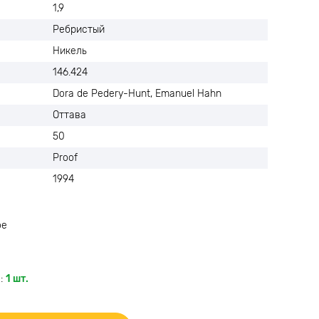
1,9
Ребристый
Никель
146.424
Dora de Pedery-Hunt, Emanuel Hahn
Оттава
50
Proof
1994
ое
:
1 шт.