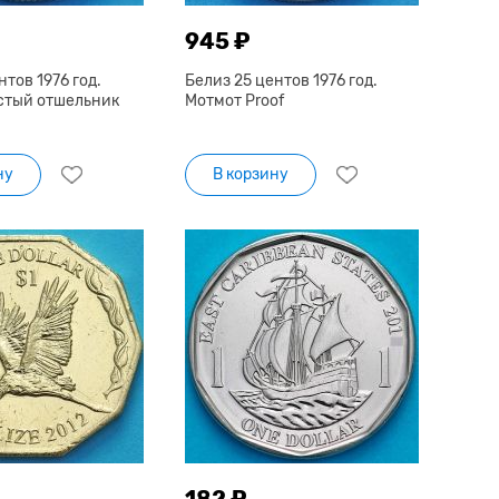
945 ₽
нтов 1976 год.
Белиз 25 центов 1976 год.
стый отшельник
Мотмот Proof
ну
В корзину
182 ₽