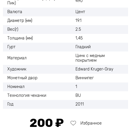
490
Пик)
Валюта
Цент
Диаметр (мм)
19.1
Вес(г)
2.5
Толщина (мм)
1,45
Гурт
Гладкий
Цинк с медным
Материал
покрытием
Художник
Edward Kruger-Gray
Монетный двор
Виннипег
Номинал
1
Технология чеканки
BU
Год
2011
200 ₽
Избранное