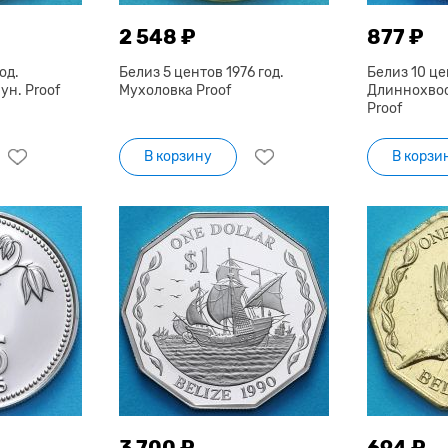
2 548 ₽
877 ₽
од.
Белиз 5 центов 1976 год.
Белиз 10 це
н. Proof
Мухоловка Proof
Длиннохво
Proof
В корзину
В корзи
3 700 ₽
694 ₽