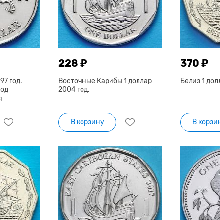
228 ₽
370 ₽
97 год.
Восточные Карибы 1 доллар
Белиз 1 дол
под
2004 год.
я
В корзину
В корзи