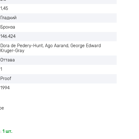
1,45
Гладкий
Бронза
146.424
Dora de Pedery-Hunt, Ago Aarand, George Edward
Kruger-Gray
Оттава
1
Proof
1994
ое
:
1 шт.