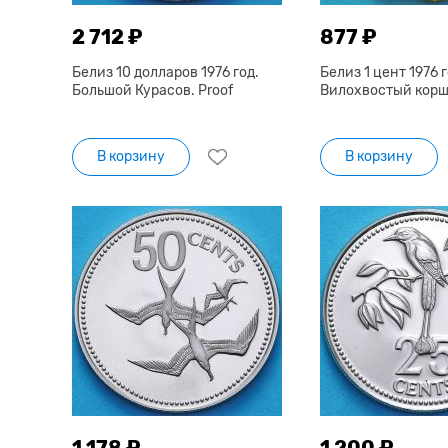
2 712 ₽
877 ₽
Белиз 10 долларов 1976 год.
Белиз 1 цент 1976 г
Большой Курасов. Proof
Вилохвостый коршу
В корзину
В корзину
1 178 ₽
1 200 ₽