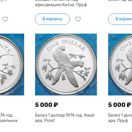
юрисдикцию Китая. Пруф
В корзину
В корзи
5 000 ₽
5 000 ₽
74 год.
Белиз 1 доллар 1974 год. Алый
Белиз 1 дол
тшельник
ара. Proof
ара. Пруф