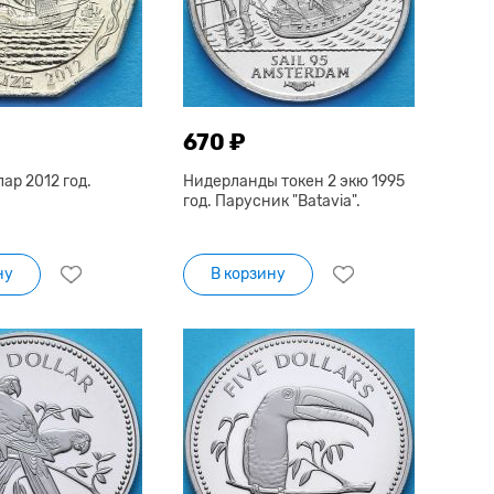
670 ₽
лар 2012 год.
Нидерланды токен 2 экю 1995
год. Парусник "Batavia".
ну
В корзину