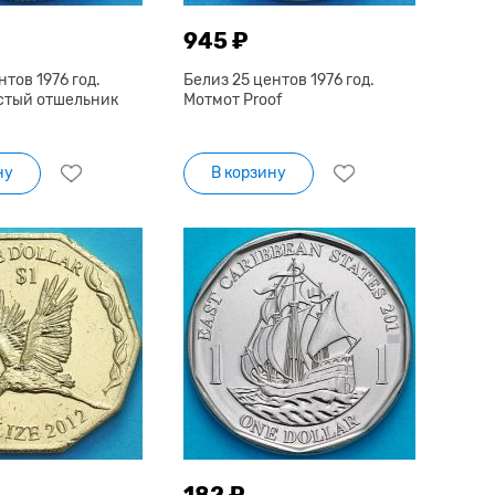
945 ₽
нтов 1976 год.
Белиз 25 центов 1976 год.
стый отшельник
Мотмот Proof
ну
В корзину
182 ₽