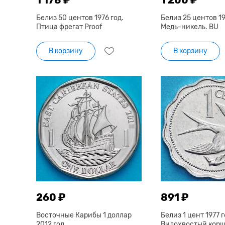
Белиз 50 центов 1976 год.
Белиз 25 центов 19
Птица фрегат Proof
Медь-никель. BU
В корзину
В корзину
260 ₽
891 ₽
Восточные Карибы 1 доллар
Белиз 1 цент 1977 г
2012 год.
Вилохвостый корш