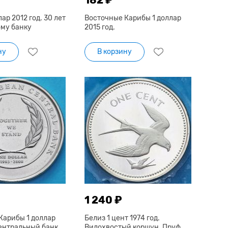
ар 2012 год. 30 лет
Восточные Карибы 1 доллар
му банку
2015 год.
ну
В корзину
1 240 ₽
Карибы 1 доллар
Белиз 1 цент 1974 год.
Центральный банк
Вилохвостый коршун. Пруф