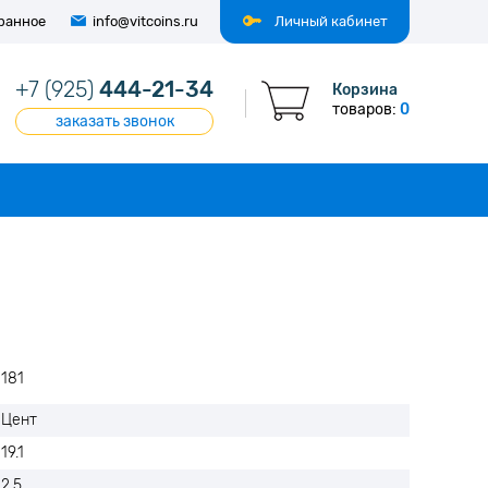
ранное
info@vitcoins.ru
Личный кабинет
+7 (925)
444-21-34
Корзина
товаров:
0
заказать звонок
181
Цент
19.1
2.5