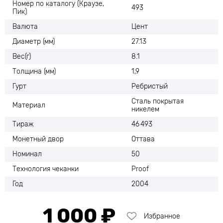
Номер по каталогу (Краузе,
493
Пик)
Валюта
Цент
Диаметр (мм)
27.13
Вес(г)
8.1
Толщина (мм)
1,9
Гурт
Ребристый
Сталь покрытая
Материал
никелем
Тираж
46 493
Монетный двор
Оттава
Номинал
50
Технология чеканки
Proof
Год
2004
1 000 ₽
Избранное