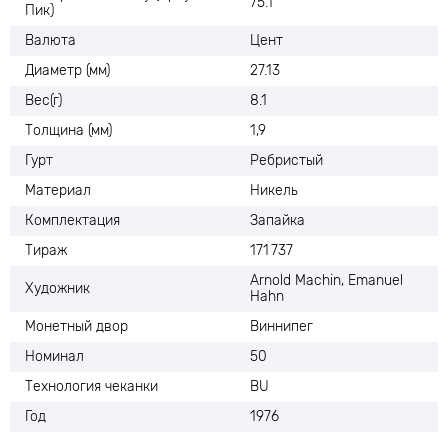
75.1
Пик)
Валюта
Цент
Диаметр (мм)
27.13
Вес(г)
8.1
Толщина (мм)
1,9
Гурт
Ребристый
Материал
Никель
Комплектация
Запайка
Тираж
171 737
Arnold Machin, Emanuel
Художник
Hahn
Монетный двор
Виннипег
Номинал
50
Технология чеканки
BU
Год
1976