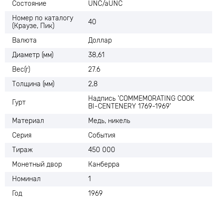
Состояние
UNC/aUNC
Номер по каталогу
40
(Краузе, Пик)
Валюта
Доллар
Диаметр (мм)
38,61
Вес(г)
27.6
Толщина (мм)
2,8
Надпись 'COMMEMORATING COOK
Гурт
BI-CENTENERY 1769-1969'
Материал
Медь, никель
Серия
События
Тираж
450 000
Монетный двор
Канберра
Номинал
1
Год
1969