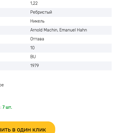
1,22
Ребристый
Никель
Arnold Machin, Emanuel Hahn
Оттава
10
BU
1979
ое
:
7 шт.
ить в один клик