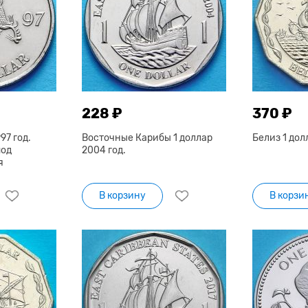
228 ₽
370 ₽
97 год.
Восточные Карибы 1 доллар
Белиз 1 дол
под
2004 год.
я
В корзину
В корзи