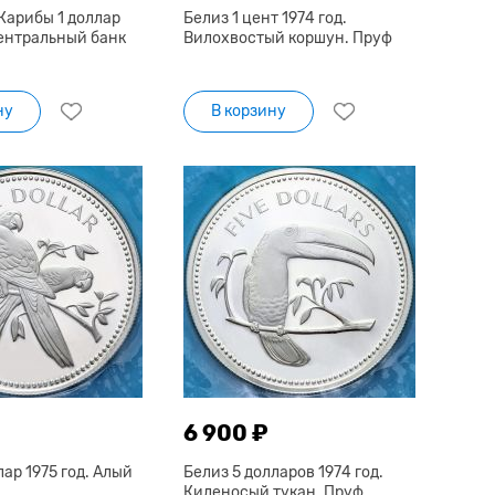
Карибы 1 доллар
Белиз 1 цент 1974 год.
Центральный банк
Вилохвостый коршун. Пруф
ну
В корзину
6 900 ₽
лар 1975 год. Алый
Белиз 5 долларов 1974 год.
Киленосый тукан. Пруф