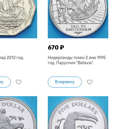
670 ₽
лар 2012 год.
Нидерланды токен 2 экю 1995
год. Парусник "Batavia".
ну
В корзину