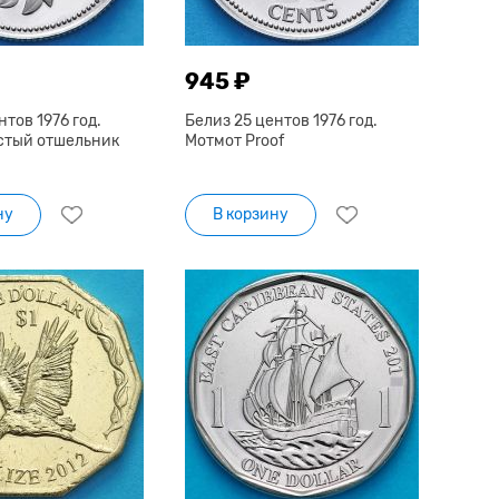
945 ₽
нтов 1976 год.
Белиз 25 центов 1976 год.
стый отшельник
Мотмот Proof
ну
В корзину