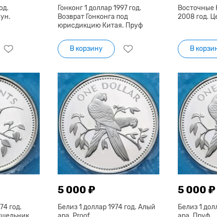
од.
Гонконг 1 доллар 1997 год.
Восточные 
ун.
Возврат Гонконга под
2008 год. 
юрисдикцию Китая. Пруф
В корзину
В корзи
5 000 ₽
5 000 ₽
74 год.
Белиз 1 доллар 1974 год. Алый
Белиз 1 дол
тшельник
ара. Proof
ара. Пруф