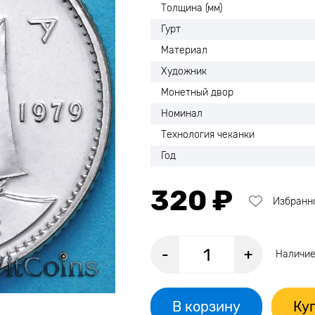
Толщина (мм)
Гурт
Материал
Художник
Монетный двор
Номинал
Технология чеканки
Год
320 ₽
Избранн
-
+
Наличие
В корзину
Куп