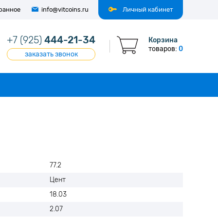
ранное
info@vitcoins.ru
Личный кабинет
+7 (925)
444-21-34
Корзина
товаров:
0
заказать звонок
77.2
Цент
18.03
2.07