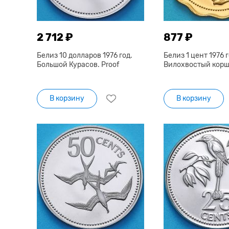
2 712 ₽
877 ₽
Белиз 10 долларов 1976 год.
Белиз 1 цент 1976 г
Большой Курасов. Proof
Вилохвостый коршу
В корзину
В корзину