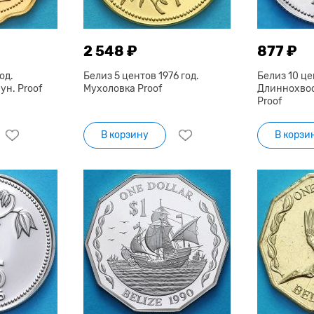
2 548 ₽
877 ₽
од.
Белиз 5 центов 1976 год.
Белиз 10 це
н. Proof
Мухоловка Proof
Длиннохво
Proof
В корзину
В корзи