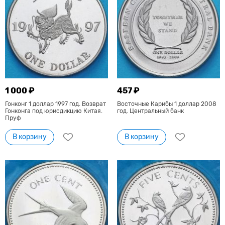
1 000 ₽
457 ₽
Гонконг 1 доллар 1997 год. Возврат
Восточные Карибы 1 доллар 2008
Гонконга под юрисдикцию Китая.
год. Центральный банк
Пруф
В корзину
В корзину