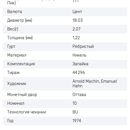
77.1
Пик)
Валюта
Цент
Диаметр (мм)
18.03
Вес(г)
2.07
Толщина (мм)
1,22
Гурт
Ребристый
Материал
Никель
Комплектация
Запайка
Тираж
44 296
Arnold Machin, Emanuel
Художник
Hahn
Монетный двор
Оттава
Номинал
10
Технология чеканки
BU
Год
1974