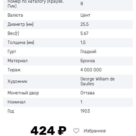
Номер по каталогу (Краузе,
8
Пик)
Валюта
Цент
Диаметр (мм)
25,5
Вес(г)
5.67
Толщина (мм)
1,5
Гурт
Гладкий
Материал
Бронза
Тираж
4 000 000
George William de
Художник
Saulles
Монетный двор
Оттава
Номинал
1
Год
1903
424 ₽
Избранное