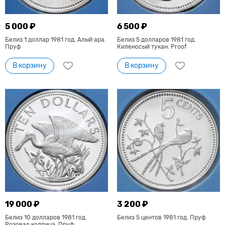
5 000 ₽
6 500 ₽
Белиз 1 доллар 1981 год. Алый ара.
Белиз 5 долларов 1981 год.
Пруф
Киленосый тукан. Proof
В корзину
В корзину
19 000 ₽
3 200 ₽
Белиз 10 долларов 1981 год.
Белиз 5 центов 1981 год. Пруф
Розовая колпица. Пруф