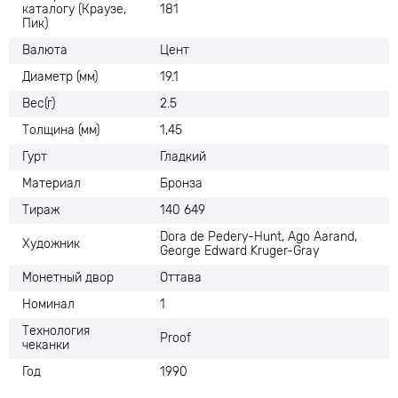
каталогу (Краузе,
181
Пик)
Валюта
Цент
Диаметр (мм)
19.1
Вес(г)
2.5
Толщина (мм)
1,45
Гурт
Гладкий
Материал
Бронза
Тираж
140 649
Dora de Pedery-Hunt, Ago Aarand,
Художник
George Edward Kruger-Gray
Монетный двор
Оттава
Номинал
1
Технология
Proof
чеканки
Год
1990