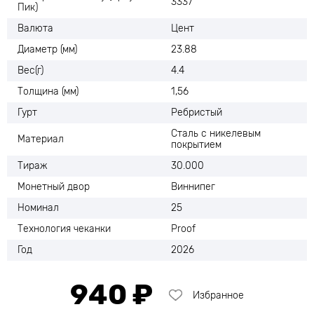
3337
Пик)
Валюта
Цент
Диаметр (мм)
23.88
Вес(г)
4.4
Толщина (мм)
1,56
Гурт
Ребристый
Сталь с никелевым
Материал
покрытием
Тираж
30.000
Монетный двор
Виннипег
Номинал
25
Технология чеканки
Proof
Год
2026
940 ₽
Избранное