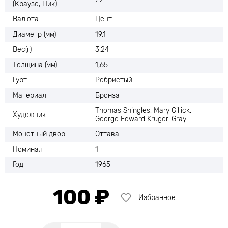
(Краузе, Пик)
Валюта
Цент
Диаметр (мм)
19.1
Вес(г)
3.24
Толщина (мм)
1,65
Гурт
Ребристый
Материал
Бронза
Thomas Shingles, Mary Gillick,
Художник
George Edward Kruger-Gray
Монетный двор
Оттава
Номинал
1
Год
1965
100 ₽
Избранное